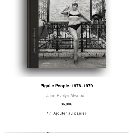
Pigalle People. 1978–1979
Jane Evelyn Atwood .
36,00
€
Ajouter au panier