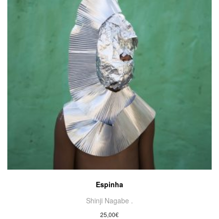
Espinha
Shinji Nagabe .
25,00
€