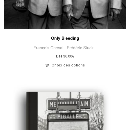
Only Bleeding
François Cheval .
Frédéric Stucin .
Dès
36,00
€
Choix des options