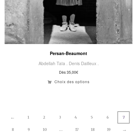
Persan-Beaumont
Abdellah Taïa .
Denis Dailleux .
Dès
35,00
€
Choix des options
←
1
2
3
4
5
6
7
→
8
9
10
…
17
18
19