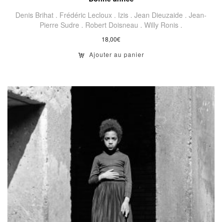
Denis Brihat .
Frédéric Lecloux .
Izis .
Jean Dieuzaide .
Jean-
Pierre Sudre .
Robert Doisneau .
Willy Ronis .
18,00
€
Ajouter au panier