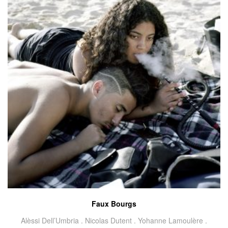
Faux Bourgs
Alèssi Dell’Umbria .
Nicolas Dutent .
Yohanne Lamoulère .