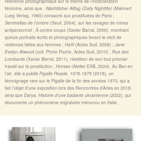
référence photographique sur le thème de l’incarcération
féminine, ainsi que :
Nächtlicher Alltag (Daily Nightlife)
(Mahnert
Lueg Verlag, 1980) consacré aux prostituées de Paris ;
Sentinelles de l’ombre
(Seuil, 2004), sur les ravages de mines
antipersonnel ;
À contre coups
(Xavier Barral, 2006), montrant
quinze portraits écrits et photographiques livrant le récit de
violences faites aux femmes ;
Haïti
(Actes Sud, 2008) ;
Jane
Evelyn Atwood
(coll. Photo Poche, Actes Sud, 2010) ;
Rue des
Lombards
(Xavier Barral, 2011), réédition de son tout premier
travail sur la prostitution ; Horses (Atelier EXB, 2024). Au Bec en
l’air
,
elle a publié
Pigalle People. 1978-1979
(2018), un
témoignage rare sur le Pigalle de la fin des années 1970, qui a
fait l’objet d’une exposition lors des Rencontres d’Arles en 2018,
ainsi que
Darya. Histoire d’une badante ukrainienne
(2022), qui
documente un phénomène migratoire méconnu en Italie.