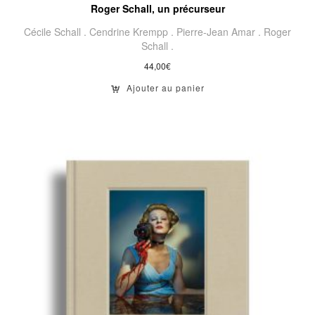
Roger Schall, un précurseur
Cécile Schall .
Cendrine Krempp .
Pierre-Jean Amar .
Roger
Schall .
44,00
€
Ajouter au panier