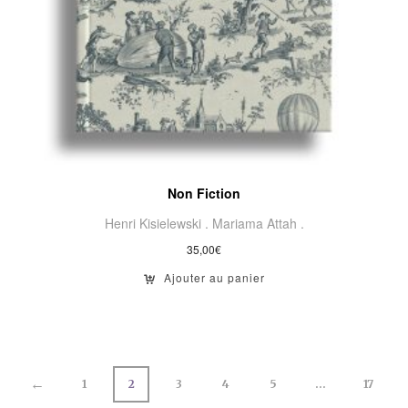
Non Fiction
Henri Kisielewski .
Mariama Attah .
35,00
€
Ajouter au panier
←
1
2
3
4
5
…
17