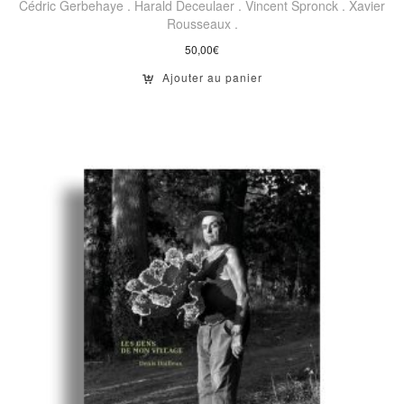
Cédric Gerbehaye .
Harald Deceulaer .
Vincent Spronck .
Xavier
Rousseaux .
50,00
€
Ajouter au panier