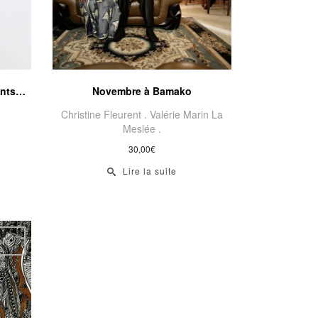
ants…
Novembre à Bamako
Christine Fleurent .
Valérie Marin La
Meslée .
30,00
€
Lire la suite
ble