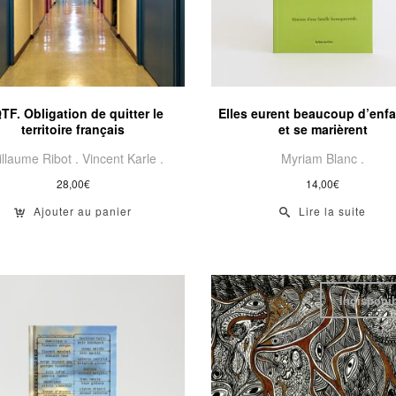
TF. Obligation de quitter le
Elles eurent beaucoup d’enf
territoire français
et se marièrent
illaume Ribot .
Vincent Karle .
Myriam Blanc .
28,00
€
14,00
€
Ajouter au panier
Lire la suite
Indisponi