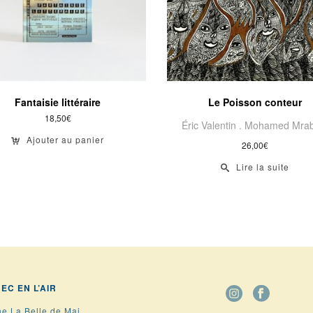
Fantaisie littéraire
Le Poisson conteur
18,50
€
Éric Valentin .
Mohamed Mrab
Ajouter au panier
26,00
€
Lire la suite
BEC EN L’AIR
he La Belle de Mai