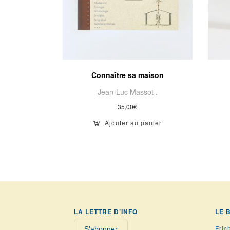
Connaître sa maison
Jean-Luc Massot .
35,00
€
Ajouter au panier
LA LETTRE D’INFO
LE 
Fric
S'abonner