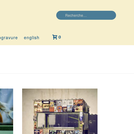
ogravure
english
0