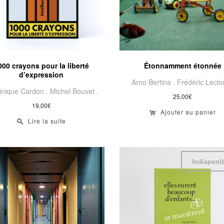
000 crayons pour la liberté
Étonnamment étonnée
d’expression
Arno Bertina .
Frédéric Leclo
nique Cardon .
Michel Bouvet .
25,00
€
19,00
€
Ajouter au panier
Lire la suite
Indisponi