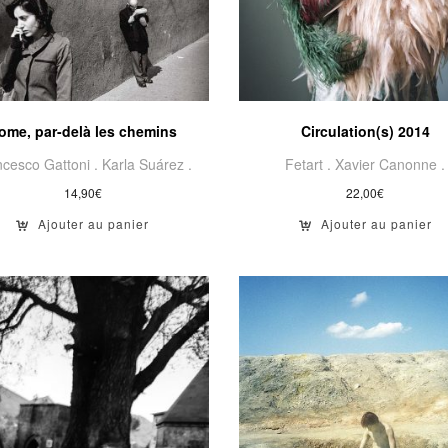
ome, par-delà les chemins
Circulation(s) 2014
ncesco Gattoni .
Karla Suárez .
Fetart .
Xavier Canonne .
14,90
€
22,00
€
Ajouter au panier
Ajouter au panier