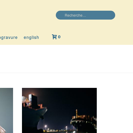
ogravure
english
0