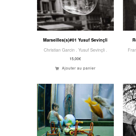
Marseilles(s)#01 Yusuf Sevinçli
R
Christian Garcin .
Yusuf Sevinçli .
Fra
15,00
€
Ajouter au panier