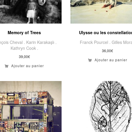
Memory of Trees
Ulysse ou les constellati
nçois Cheval .
Karin Karakaşlı .
Franck Pourcel .
Gilles Mora
Kathryn Cook .
36,00
€
39,00
€
Ajouter au panier
Ajouter au panier