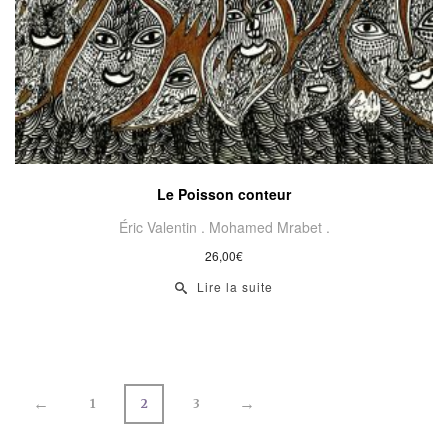
Le Poisson conteur
Éric Valentin .
Mohamed Mrabet .
26,00
€
Lire la suite
←
→
1
2
3