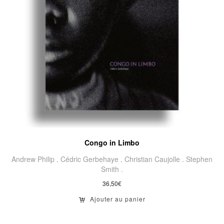
Congo in Limbo
Andrew Philip .
Cédric Gerbehaye .
Christian Caujolle .
Stephen
Smith .
36,50
€
Ajouter au panier