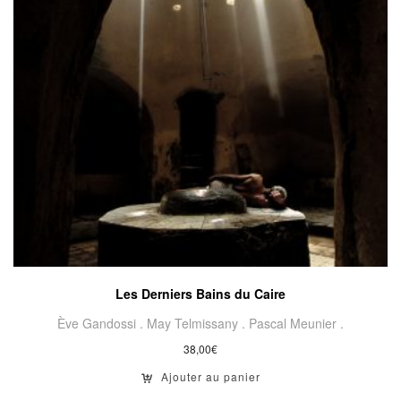
Les Derniers Bains du Caire
Ève Gandossi .
May Telmissany .
Pascal Meunier .
38,00
€
Ajouter au panier