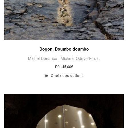
Dogon. Doumbo doumbo
Michel Denancé .
Michèle Odeyé-Finzi .
Dès
45,00
€
Choix des options