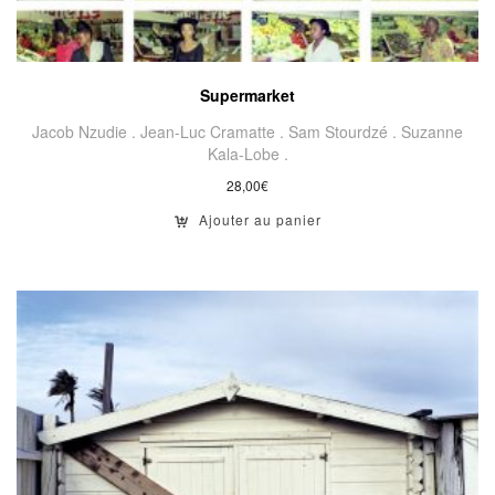
Supermarket
Jacob Nzudie .
Jean-Luc Cramatte .
Sam Stourdzé .
Suzanne
Kala-Lobe .
28,00
€
Ajouter au panier