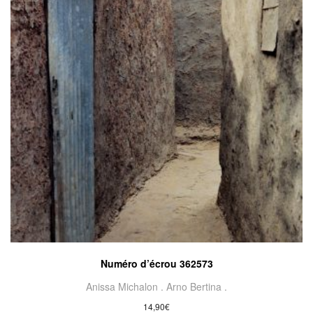
Numéro d’écrou 362573
Anissa Michalon .
Arno Bertina .
14,90
€