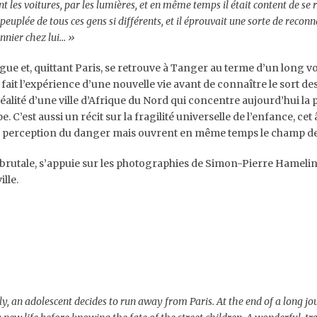
ient les voitures, par les lumières, et en même temps il était content de se 
peuplée de tous ces gens si différents, et il éprouvait une sorte de reconn
nnier chez lui… »
ugue et, quittant Paris, se retrouve à Tanger au terme d’un long v
fait l’expérience d’une nouvelle vie avant de connaître le sort de
a réalité d’une ville d’Afrique du Nord qui concentre aujourd’hui la
C’est aussi un récit sur la fragilité universelle de l’enfance, cet
a perception du danger mais ouvrent en même temps le champ de t
s brutale, s’appuie sur les photographies de Simon-Pierre Hamel
lle.
y, an adolescent decides to run away from Paris. At the end of a long j