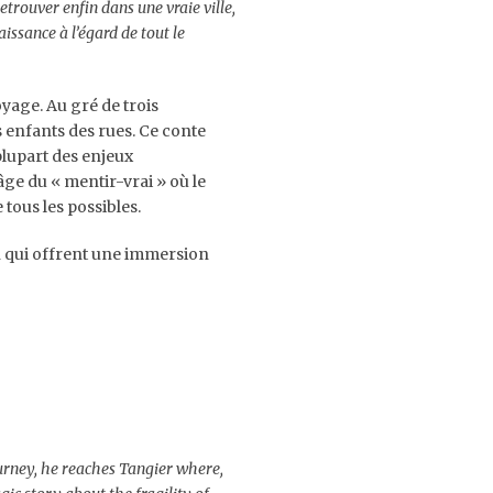
retrouver enfin dans une vraie ville,
aissance à l’égard de tout le
oyage. Au gré de trois
s enfants des rues. Ce conte
 plupart des enjeux
 âge du « mentir-vrai » où le
ous les possibles.
in qui offrent une immersion
ourney, he reaches Tangier where,