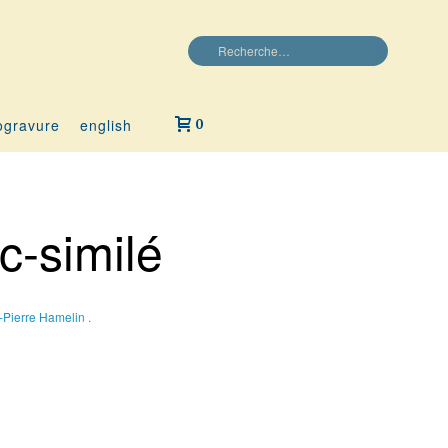
ogravure
english
0
c-similé
Pierre Hamelin .