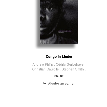
Congo in Limbo
Andrew Philip .
Cédric Gerbehaye .
Christian Caujolle .
Stephen Smith .
36,50
€
Ajouter au panier