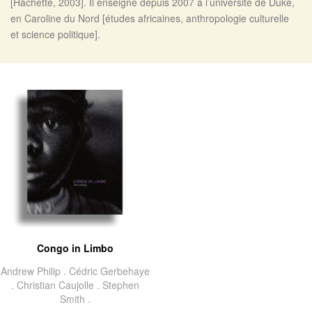
[Hachette, 2003]. Il enseigne depuis 2007 à l’université de Duke,
en Caroline du Nord [études africaines, anthropologie culturelle
et science politique].
Congo in Limbo
Andrew Philip .
Cédric Gerbehaye
.
Christian Caujolle .
Stephen
Smith .