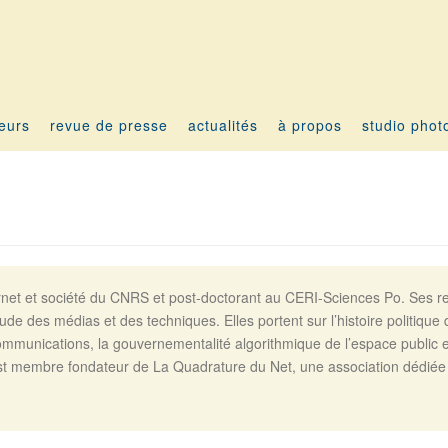
teurs
revue de presse
actualités
à propos
studio phot
rnet et société du CNRS et post-doctorant au CERI-Sciences Po. Ses rec
tude des médias et des techniques. Elles portent sur l’histoire politique 
mmunications, la gouvernementalité algorithmique de l’espace public e
 est membre fondateur de La Quadrature du Net, une association dédiée 