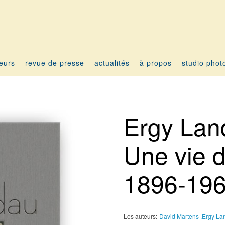
teurs
revue de presse
actualités
à propos
studio phot
Ergy Lan
Une vie 
1896-19
Les auteurs:
David Martens .
Ergy La