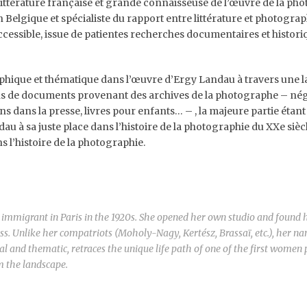
ttérature française et grande connaisseuse de l’œuvre de la pho
 Belgique et spécialiste du rapport entre littérature et photograp
ccessible, issue de patientes recherches documentaires et histori
phique et thématique dans l’œuvre d’Ergy Landau à travers une l
 de documents provenant des archives de la photographe – néga
s dans la presse, livres pour enfants… – , la majeure partie étant
au à sa juste place dans l’histoire de la photographie du XXe siècl
 l’histoire de la photographie.
immigrant in Paris in the 1920s. She opened her own studio and found 
ss. Unlike her compatriots (Moholy-Nagy, Kertész, Brassaï, etc.), her na
l and thematic, retraces the unique life path of one of the first women
m the landscape.