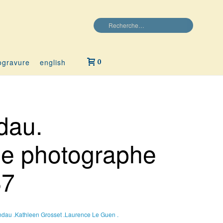
ogravure
english
0
dau.
de photographe
67
ndau .
Kathleen Grosset .
Laurence Le Guen .