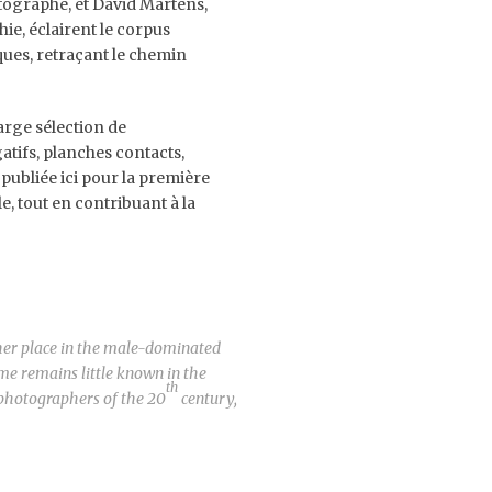
tographe, et David Martens,
hie, éclairent le corpus
ques, retraçant le chemin
arge sélection de
tifs, planches contacts,
 publiée ici pour la première
e, tout en contribuant à la
her place in the male-dominated
me remains little known in the
th
 photographers of the 20
century,