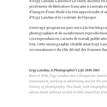
d’Ergy Landau. Laurence Le Guen, docteur en li
professeur de littérature française à Louvain en
d’images d’une étude à la fois approfondie et a
d’Ergy Landau et le contexte de l’époque.
L’ouvrage propose un parcours à la fois biogra
photographies et de nombreuses reproductions
correspondances, carnets de travail, publication
fois. Cette monographie rétablit ainsi Ergy Land
reconnaissance du rôle décisif des femmes dans
Ergy Landau.
A Photographer’s Life 1896-1967
Born in 1896, Ergy Landau was a Hungarian-Jewish 
environment, working in advertising and for the pre
history of photography. This book, both biographica
whose death without an heir in 1967 erased her fro