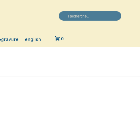
ogravure
english
0