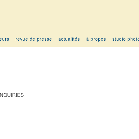
teurs
revue de presse
actualités
à propos
studio phot
INQUIRIES