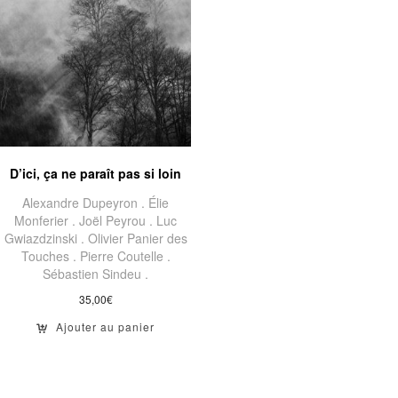
D’ici, ça ne paraît pas si loin
Alexandre Dupeyron .
Élie
Monferier .
Joël Peyrou .
Luc
Gwiazdzinski .
Olivier Panier des
Touches .
Pierre Coutelle .
Sébastien Sindeu .
35,00
€
Ajouter au panier