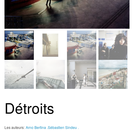
Détroits
Les auteurs:
Arno Bertina .
Sébastien Sindeu .