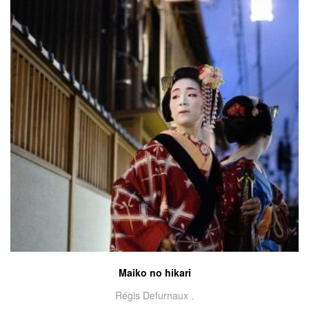
Maiko no hikari
Régis Defurnaux .