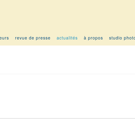
teurs
revue de presse
actualités
à propos
studio phot