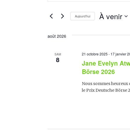
E
clé.
Rechercher
C
Évènements
À venir
Aujourd’hui
par
H
mot-
Sélectionnez
clé.
une
E
date.
août 2026
R
C
21 octobre 2025
-
17 janvier 
SAM
8
Jane Evelyn Atw
H
Börse 2026
E
Nous sommes heureux d’
E
le Prix Deutsche Börse 
T
N
A