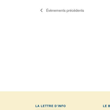
V
Évènements
précédents
I
G
A
T
I
O
N
D
E
V
LA LETTRE D’INFO
LE 