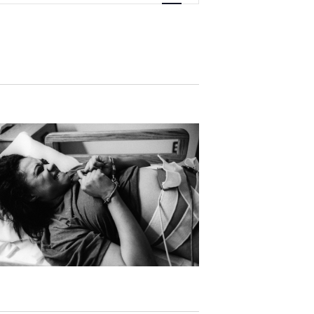
V
I
G
A
T
I
O
N
D
E
V
U
E
S