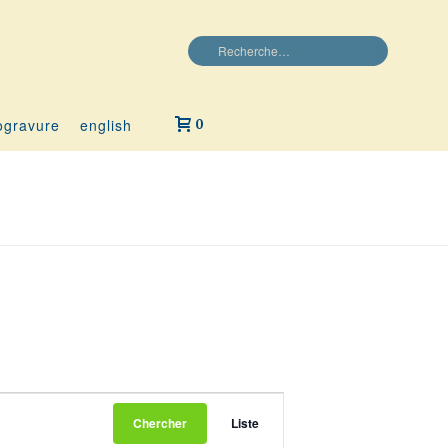
ogravure
english
0
N
Chercher
Liste
A