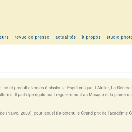
teurs
revue de presse
actualités
à propos
studio phot
imé et produit diverses émissions : Esprit critique, L’Atelier, La Récré
urels. Il participe également régulièrement au Masque et la plume en t
phe
(Naïve, 2009), pour lequel il a obtenu le Grand prix de l’académie 