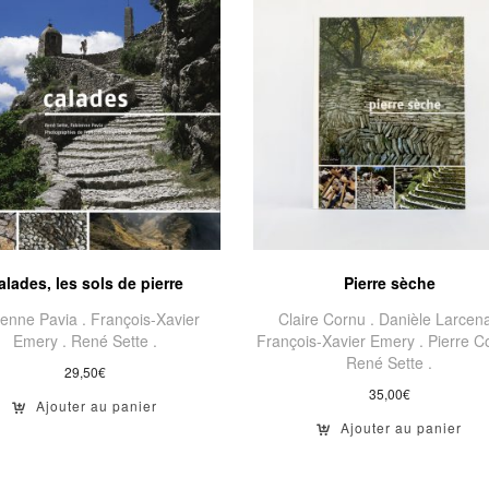
alades, les sols de pierre
Pierre sèche
enne Pavia .
François-Xavier
Claire Cornu .
Danièle Larcena
Emery .
René Sette .
François-Xavier Emery .
Pierre Co
René Sette .
29,50
€
35,00
€
Ajouter au panier
Ajouter au panier