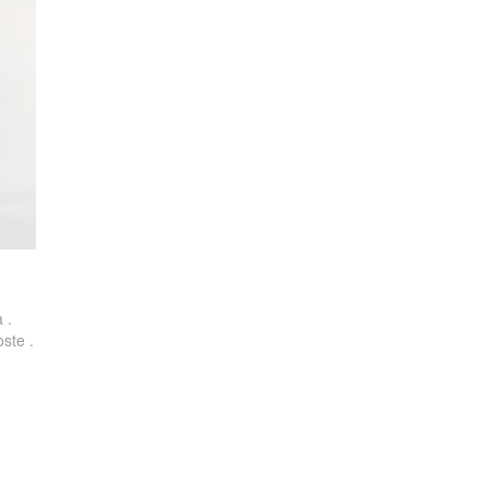
 .
ste .