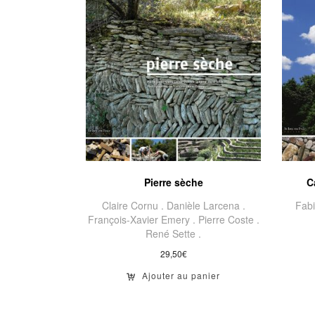
Pierre sèche
C
Claire Cornu .
Danièle Larcena .
Fabi
François-Xavier Emery .
Pierre Coste .
René Sette .
29,50
€
Ajouter au panier