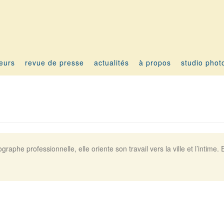
teurs
revue de presse
actualités
à propos
studio phot
raphe professionnelle, elle oriente son travail vers la ville et l’intime