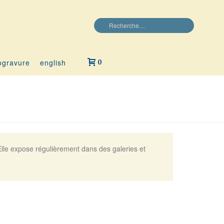
ogravure
english
0
. Elle expose régulièrement dans des galeries et