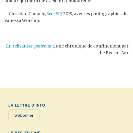
amour qui me brûle est si fort douloureux”
.
– Christian Caujolle,
Sète #19
,
2019, avec les photographies de
Vanessa Winship.
En relisant
en patientant
, une chronique de confinement par
Le Bec en l’air
LA LETTRE D’INFO
S'abonner
LE BEC EN L’AIR