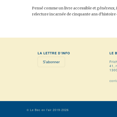
Pensé comme un livre accessible et généreux,
relecture incarnée de cinquante ans d’histoire
LA LETTRE D’INFO
LE 
Fric
S'abonner
41, 
1300
cont
© Le Bec en l'air 2019-2026