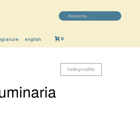
ogravure
english
0
Indisponible
uminaria