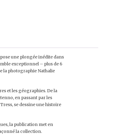
pose une plongée inédite dans
semble exceptionnel – plus de 6
de la photographie Nathalie
res et les géographies. De la
enno, en passant par les
Tress, se dessine une histoire
ues, la publication met en
açonné la collection.