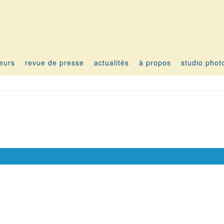
teurs
revue de presse
actualités
à propos
studio phot