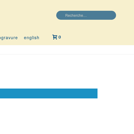
ogravure
english
0