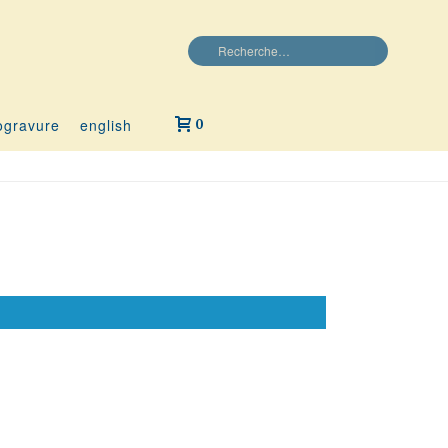
ogravure
english
0