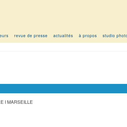
teurs
revue de presse
actualités
à propos
studio phot
E I MARSEILLE