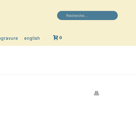
ogravure
english
0