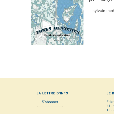
peut changer d
– Sylvain Patt
LA LETTRE D’INFO
LE 
Fric
S'abonner
41, 
1300