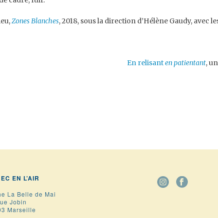
e cadre, fuir.
ieu,
Zones Blanches
, 2018, sous la direction d’Hélène Gaudy, avec le
En relisant
en patientant
, u
BEC EN L’AIR
he La Belle de Mai
rue Jobin
3 Marseille