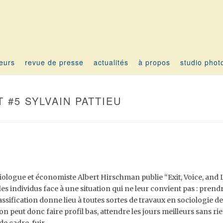
teurs
revue de presse
actualités
à propos
studio phot
 #5 SYLVAIN PATTIEU
iologue et économiste Albert Hirschman publie “Exit, Voice, and Loy
es individus face à une situation qui ne leur convient pas : prendre 
lassification donne lieu à toutes sortes de travaux en sociologie de 
 on peut donc faire profil bas, attendre les jours meilleurs sans r